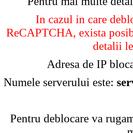
Pentru mai multe detal
In cazul in care debl
ReCAPTCHA, exista posibil
detalii l
Adresa de IP bloca
Numele serverului este:
se
Pentru deblocare va ruga
m