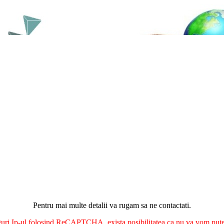
Pentru mai multe detalii va rugam sa ne contactati.
nguri Ip-ul folosind ReCAPTCHA, exista posibilitatea ca nu va vom putea 