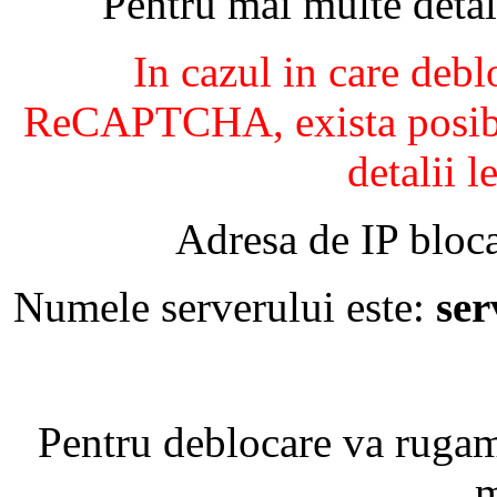
Pentru mai multe detal
In cazul in care debl
ReCAPTCHA, exista posibil
detalii l
Adresa de IP bloca
Numele serverului este:
se
Pentru deblocare va ruga
m